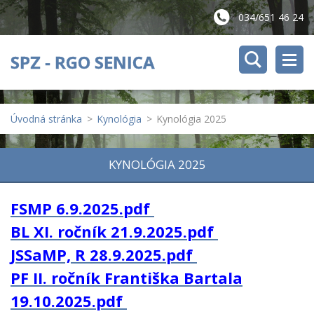
034/651 46 24
SPZ - RGO SENICA
Úvodná stránka
>
Kynológia
>
Kynológia 2025
KYNOLÓGIA 2025
FSMP 6.9.2025.pdf
BL XI. ročník 21.9.2025.pdf
JSSaMP, R 28.9.2025.pdf
PF II. ročník Františka Bartala
19.10.2025.pdf