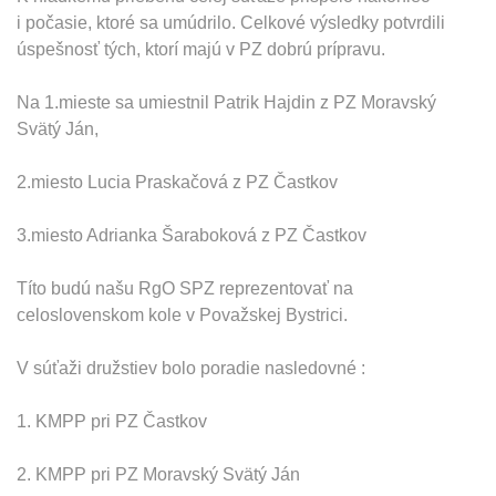
i počasie, ktoré sa umúdrilo. Celkové výsledky potvrdili
úspešnosť tých, ktorí majú v PZ dobrú prípravu.
Na 1.mieste sa umiestnil Patrik Hajdin z PZ Moravský
Svätý Ján,
2.miesto Lucia Praskačová z PZ Častkov
3.miesto Adrianka Šaraboková z PZ Častkov
Títo budú našu RgO SPZ reprezentovať na
celoslovenskom kole v Považskej Bystrici.
V súťaži družstiev bolo poradie nasledovné :
1. KMPP pri PZ Častkov
2. KMPP pri PZ Moravský Svätý Ján