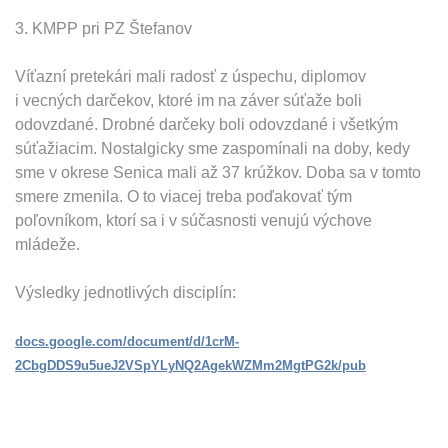
3. KMPP pri PZ Štefanov
Víťazní pretekári mali radosť z úspechu, diplomov
i vecných darčekov, ktoré im na záver súťaže boli
odovzdané. Drobné darčeky boli odovzdané i všetkým
súťažiacim. Nostalgicky sme zaspomínali na doby, kedy
sme v okrese Senica mali až 37 krúžkov. Doba sa v tomto
smere zmenila. O to viacej treba poďakovať tým
poľovníkom, ktorí sa i v súčasnosti venujú výchove
mládeže.
Výsledky jednotlivých disciplín:
docs.google.com/document/d/1crM-
2CbgDDS9u5ueJ2VSpYLyNQ2AgekWZMm2MgtPG2k/pub