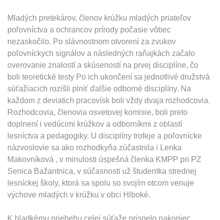
Mladých pretekárov, členov krúžku mladých priateľov
poľovníctva a ochrancov prírody počasie vôbec
nezaskočilo. Po slávnostnom otvorení za zvukov
poľovníckych signálov a následných raňajkách začalo
overovanie znalostí a skúseností na prvej disciplíne, čo
boli teoretické testy Po ich ukončení sa jednotlivé družstvá
súťažiacich rozišli plniť ďalšie odborné disciplíny. Na
každom z deviatich pracovísk boli vždy dvaja rozhodcovia.
Rozhodcovia, členovia osvetovej komisie, boli preto
doplnení i vedúcimi krúžkov a odborníkmi z oblastí
lesníctva a pedagogiky. U disciplíny trofeje a poľovnícke
názvoslovie sa ako rozhodkyňa zúčastnila i Lenka
Makovníková , v minulosti úspešná členka KMPP pri PZ
Senica Bažantnica, v súčasnosti už študentka strednej
lesníckej školy, ktorá sa spolu so svojím otcom venuje
výchove mladých v krúžku v obci Hlboké.
K hladkému priebehu celej súťaže prispelo nakoniec