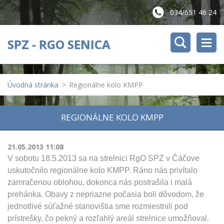
034/651 46 24
SPZ - RGO SENICA
Úvodná stránka
>
Regionálne kolo KMPP
REGIONÁLNE KOLO KMPP
21.05.2013 11:08
V sobotu 18.5.2013 sa na strelnici RgO SPZ v Čáčove
uskutočnilo regionálne kolo KMPP. Ráno nás privítalo
zamračenou oblohou, dokonca nás postrašila i malá
prehánka. Obavy z nepriazne počasia boli dôvodom, že
jednotlivé súťažné stanovištia sme rozmiestnili pod
prístrešky, čo pekný a rozľahlý areál strelnice umožňoval.