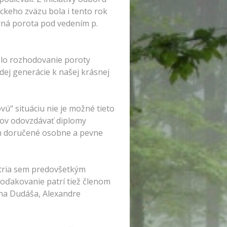
ckeho zväzu bola i tento rok
orná porota pod vedením p.
bolo rozhodovanie poroty
adej generácie k našej krásnej
ú“ situáciu nie je možné tieto
ičov odovzdávať diplomy
zom doručené osobne a pevne
Patria sem predovšetkým
Poďakovanie patrí tiež členom
na Dudáša, Alexandre