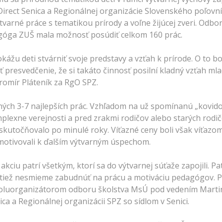
irect Senica a Regionálnej organizácie Slovenského poľovní
ýtvarné práce s tematikou prírody a voľne žijúcej zveri. Odb
góga ZUŠ mala možnosť posúdiť celkom 160 prác.
kážu deti stvárniť svoje predstavy a vzťah k prírode. O to 
iť presvedčenie, že si takáto činnosť posilní kladný vzťah ml
Jaromír Pláteník za RgO SPZ.
ných 3-7 najlepších prác. Vzhľadom na už spomínanú „kovidov
mplexne verejnosti a pred zrakmi rodičov alebo starých rod
 uskutočňovalo po minulé roky. Víťazné ceny boli však víťa
a motivovali k ďalším výtvarným úspechom.
kciu patrí všetkým, ktorí sa do výtvarnej súťaže zapojili. 
e tiež nesmieme zabudnúť na prácu a motiváciu pedagógov. 
spoluorganizátorom odboru školstva MsÚ pod vedením Marti
ca a Regionálnej organizácii SPZ so sídlom v Senici.