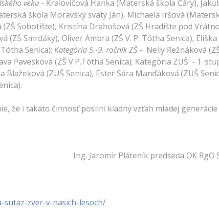
olského veku
- Kralovičová Hanka (Materská škola Čáry), Jaku
terská škola Moravský svätý Ján), Michaela Iršová (Matersk
 (ZŠ Sobotište), Kristína Drahošová (ZŠ Hradište pod Vrátno
ZŠ Smrdáky), Oliver Ambra (ZŠ V. P. Tótha Senica), Eliška 
. Tótha Senica);
Kategória 5.-9. ročník ZŠ
- Nelly Režnáková (ZŠ
ava Pavesková (ZŠ V.P.Tótha Senica); Kategória ZUŠ - 1. stu
ána Blažeková (ZUŠ Senica), Ester Sára Manďáková (ZUŠ Seni
nica).
ie, že i takáto činnosť posilní kladný vzťah mladej generácie
láteník predseda OK RgO SPZ S
-sutaz-zver-v-nasich-lesoch/