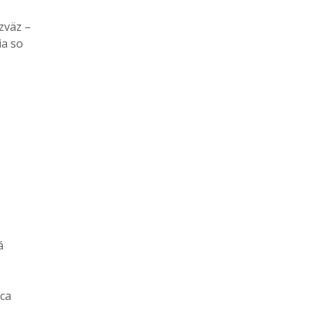
zväz –
ia so
á
ca