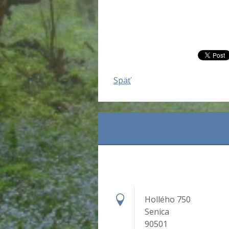
Späť
Hollého 750
Senica
90501