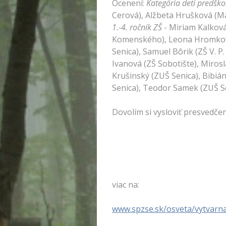
Ocenení:
Kategória deti predšk
Cerová), Alžbeta Hrušková (Ma
1.-4. ročník ZŠ
- Miriam Kalková
Komenského), Leona Hromková (
Senica), Samuel Bôrik (ZŠ V. P
Ivanová (ZŠ Sobotište), Mirosl
Krušinský (ZUŠ Senica), Bibi
Senica), Teodor Samek (ZUŠ Se
Dovolím si vysloviť presvedčen
Ing. Jaromír P
viac na:
www.spzse.sk/osveta/vytvarna