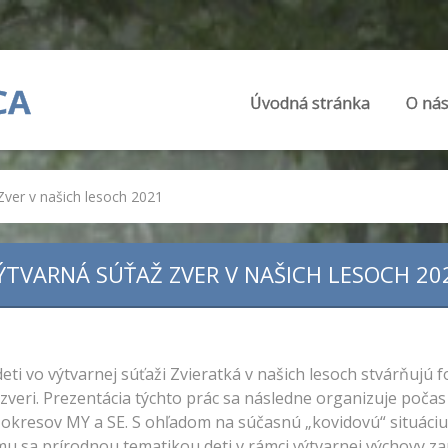
CA
Úvodná stránka
O ná
Zver v našich lesoch 2021
ÝTVARNÁ SÚŤAŽ ZVER V NAŠICH LESOCH 20
deti vo výtvarnej súťaži Zvieratká v našich lesoch stvárňujú
j zveri. Prezentácia týchto prác sa následne organizuje počas 
re okresov MY a SE. S ohľadom na súčasnú „kovidovú“ situáciu 
u sa prírodnou tematikou deti v rámci výtvarnej výchovy zap