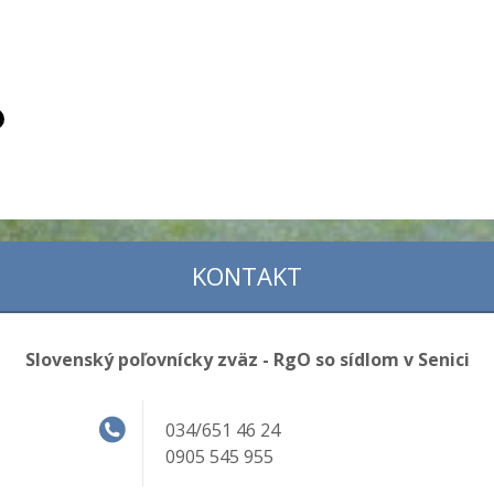
KONTAKT
Slovenský poľovnícky zväz - RgO so sídlom v Senici
034/651 46 24
0905 545 955