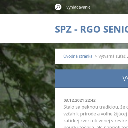
SPZ - RGO SENI
Úvodná stránka
>
Výtvarná súťaž 
V
03.12.2021 22:42
Stalo sa peknou tradíciou, že 
vzťah k prírode a voľne žijúce
ratickej zveri ulovenej v reví
neuskutočnila, ale napriek tom