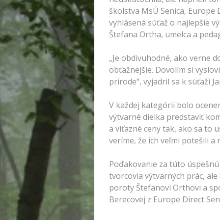
školstva MsÚ Senica, Europe D
vyhlásená súťaž o najlepšie v
Štefana Ortha, umelca a peda
„Je obdivuhodné, ako verne do
obťažnejšie. Dovolím si vyslov
prírode“, vyjadril sa k súťaži 
V každej kategórii bolo ocene
výtvarné dielka predstaviť ko
a víťazné ceny tak, ako sa to
veríme, že ich veľmi potešili 
Poďakovanie za túto úspešnú a
tvorcovia výtvarných prác, al
poroty Štefanovi Orthovi a 
Berecovej z Europe Direct Seni