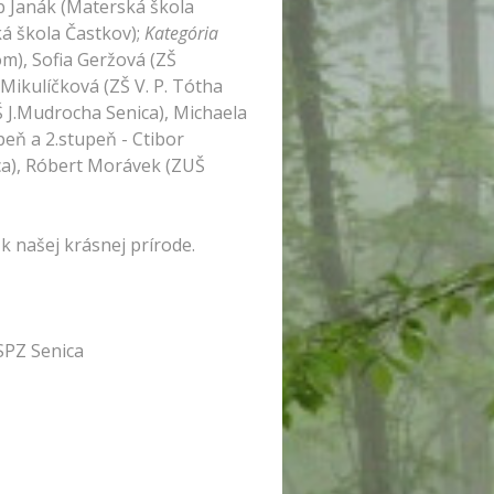
b Janák (Materská škola
á škola Častkov);
Kategória
m), Sofia Geržová (ZŠ
Mikulíčková (ZŠ V. P. Tótha
 J.Mudrocha Senica), Michaela
peň a 2.stupeň - Ctibor
ca), Róbert Morávek (ZUŠ
 k našej krásnej prírode.
enica