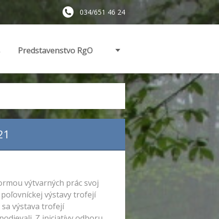
034/651 46 24
s
Predstavenstvo RgO
21
 formou výtvarných prác svoj
poľovníckej výstavy trofejí
sa výstava trofejí
odievali. Z iniciatívy odboru